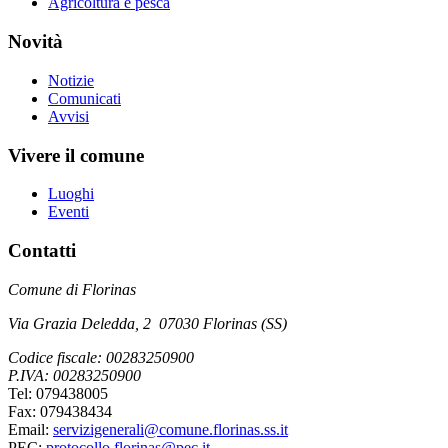
Agricoltura e pesca
Novità
Notizie
Comunicati
Avvisi
Vivere il comune
Luoghi
Eventi
Contatti
Comune di Florinas
Via Grazia Deledda, 2 07030 Florinas (SS)
Codice fiscale: 00283250900
P.IVA: 00283250900
Tel: 079438005
Fax: 079438434
Email:
servizigenerali@comune.florinas.ss.it
PEC:
protocollo.florinas@pec.it