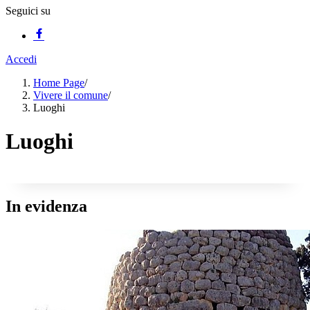
Seguici su
Accedi
Home Page
/
Vivere il comune
/
Luoghi
Luoghi
In evidenza