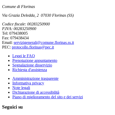
Comune di Florinas
Via Grazia Deledda, 2 07030 Florinas (SS)
Codice fiscale: 00283250900
P.IVA: 00283250900
Tel: 079438005
Fax: 079438434
Email:
servizigenerali@comune.florinas.ss.it
PEC:
protocollo.florinas@pec.it
Leggi le FAQ
Prenotazione appuntamento
Segnalazione disservizio
Richiesta d'assistenza
Amministrazione trasparente
Informativa privacy
Note legali
Dichiarazione di accessibilità
Piano di miglioramento del sito e dei servizi
Seguici su