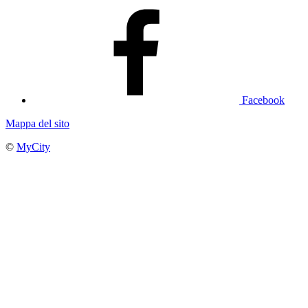
Facebook
Mappa del sito
©
MyCity