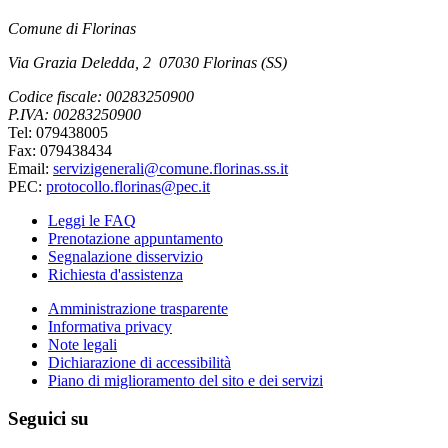
Comune di Florinas
Via Grazia Deledda, 2 07030 Florinas (SS)
Codice fiscale: 00283250900
P.IVA: 00283250900
Tel: 079438005
Fax: 079438434
Email:
servizigenerali@comune.florinas.ss.it
PEC:
protocollo.florinas@pec.it
Leggi le FAQ
Prenotazione appuntamento
Segnalazione disservizio
Richiesta d'assistenza
Amministrazione trasparente
Informativa privacy
Note legali
Dichiarazione di accessibilità
Piano di miglioramento del sito e dei servizi
Seguici su