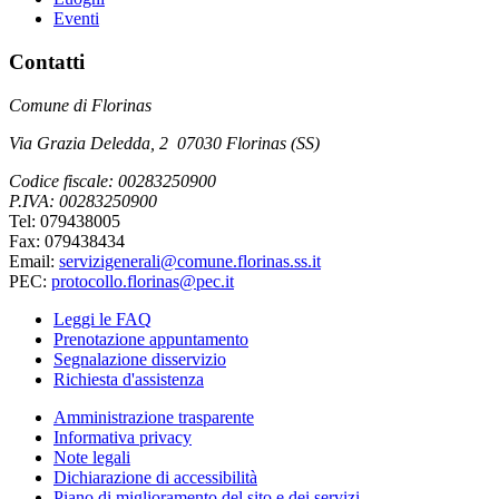
Eventi
Contatti
Comune di Florinas
Via Grazia Deledda, 2 07030 Florinas (SS)
Codice fiscale: 00283250900
P.IVA: 00283250900
Tel: 079438005
Fax: 079438434
Email:
servizigenerali@comune.florinas.ss.it
PEC:
protocollo.florinas@pec.it
Leggi le FAQ
Prenotazione appuntamento
Segnalazione disservizio
Richiesta d'assistenza
Amministrazione trasparente
Informativa privacy
Note legali
Dichiarazione di accessibilità
Piano di miglioramento del sito e dei servizi